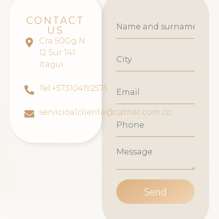
CONTACT
US
Cra 50Gg N
12 Sur 141
Itagüi
Tel:+573104192575
servicioalcliente@catnat.com.co
Send