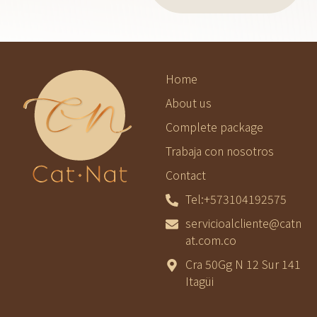
Home
About us
Complete package
Trabaja con nosotros
Contact
Tel:+573104192575
servicioalcliente@catn
at.com.co
Cra 50Gg N 12 Sur 141
Itagüi